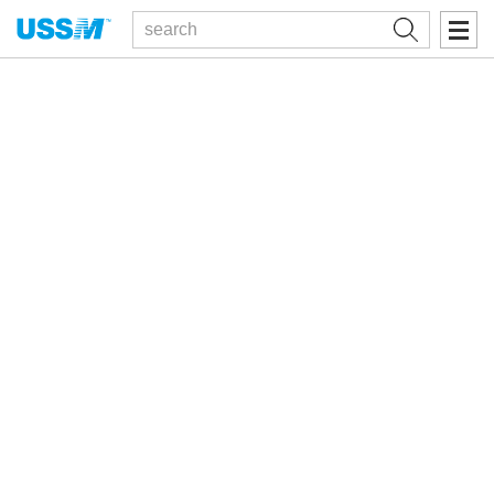
검색
AUTOMATIC IDENTIFICATION
자동인식 산업분야 전문기업
최적의 자동인식 시스템과 S/W 솔루션을 보유하여 개발, 공급합니다.
BARCODE LABEL RIBBON
바코드라벨, 리본 제조 및 공급기업
합리적인 비용으로 바코드라벨, 리본을 제조 공급합니다.