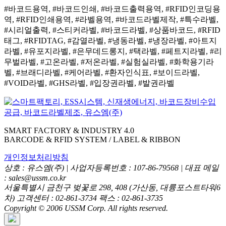
#바코드용역, #바코드인쇄, #바코드출력용역, #RFID인코딩용
역, #RFID인쇄용역, #라벨용역, #바코드라벨제작, #특수라벨,
#시리얼출력, #스티커라벨, #바코드라벨, #상품바코드, #RFID
태그, #RFIDTAG, #감열라벨, #냉동라벨, #냉장라벨, #아트지
라벨, #유포지라벨, #은무데드롱지, #택라벨, #페트지라벨, #리
무벌라벨, #고온라벨, #저온라벨, #실험실라벨, #화학용기라
벨, #브래디라벨, #케어라벨, #환자인식표, #보이드라벨,
#VOID라벨, #GHS라벨, #입장권라벨, #발권라벨
SMART FACTORY & INDUSTRY 4.0
BARCODE & RFID SYSTEM / LABEL & RIBBON
개인정보처리방침
상호 : 유스엠(주) | 사업자등록번호 : 107-86-79568 | 대표 메일
: sales@ussm.co.kr
서울특별시 금천구 벚꽃로 298, 408 (가산동, 대륭포스트타워6
차) 고객센터 : 02-861-3734 팩스 : 02-861-3735
Copyright © 2006 USSM Corp. All rights reserved.