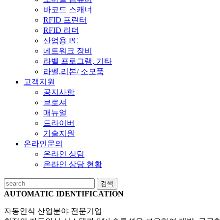
바코드 스캐너
RFID 프린터
RFID 리더
산업용 PC
네트워크 장비
라벨 프로그램, 기타
라벨,리본/ 소모품
고객지원
공지사항
브로셔
매뉴얼
드라이버
기술지원
온라인문의
온라인 상담
온라인 상담 현황
검색
AUTOMATIC IDENTIFICATION
자동인식 산업분야 전문기업