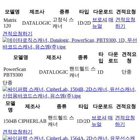
모델명
제조사
종류
타입
다운로드
견적요청
고정식 스
브로셔
매
견적요청
Matrix
DATALOGIC
1D/2D
120
캐너
뉴얼
하기
견적요청하기
타
다운
견적요
모델명
제조사
종류
입
로드
청
핸드헬드 스
PowerScan
단종
DATALOGIC
1D
PBT9300
캐너
단종
모델
제조사
종류
타입
다운로드
견적요청
명
핸드헬드 스
브로셔
매
견적요청
1504B
CIPHERLAB
1D/2D
캐너
뉴얼
하기
견적요청하기