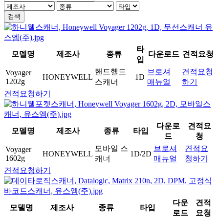
검색
타
모델명
제조사
종류
다운로드
견적요청
입
핸드헬드
브로셔
견적요청
Voyager
HONEYWELL
1D
1202g
스캐너
매뉴얼
하기
견적요청하기
다운로
견적요
모델명
제조사
종류
타입
드
청
모바일 스
브로셔
견적요
Voyager
HONEYWELL
1D/2D
1602g
캐너
매뉴얼
청하기
견적요청하기
다운
견적
모델명
제조사
종류
타입
로드
요청