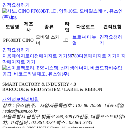
견적요청하기
제조
타
모델명
종류
다운로드
견적요청
사
입
모바일 스캐
브로셔
매뉴
견적요청하
PF680BT
CINO
1D
너
얼
기
견적요청하기
처음페이지로
이전페이지로 가기
5
6
7
8
9
다음페이지로 가기
마지
막페이지로 가기
SMART FACTORY & INDUSTRY 4.0
BARCODE & RFID SYSTEM / LABEL & RIBBON
개인정보처리방침
상호 : 유스엠(주) | 사업자등록번호 : 107-86-79568 | 대표 메일
: sales@ussm.co.kr
서울특별시 금천구 벚꽃로 298, 408 (가산동, 대륭포스트타워6
차) 고객센터 : 02-861-3734 팩스 : 02-861-3735