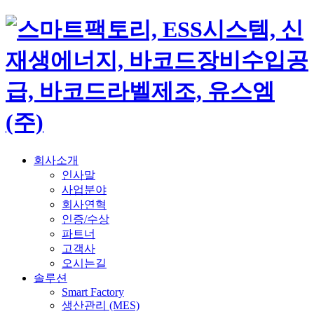
회사소개
인사말
사업분야
회사연혁
인증/수상
파트너
고객사
오시는길
솔루션
Smart Factory
생산관리 (MES)