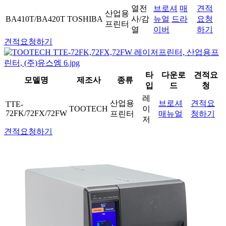
열전
브로셔
매
견적
산업용
BA410T/BA420T
TOSHIBA
사/감
뉴얼
드라
요청
프린터
열
이버
하기
견적요청하기
타
다운로
견적요
모델명
제조사
종류
입
드
청
레
산업용
브로셔
견적요
TTE-
TOOTECH
이
72FK/72FX/72FW
프린터
매뉴얼
청하기
저
견적요청하기