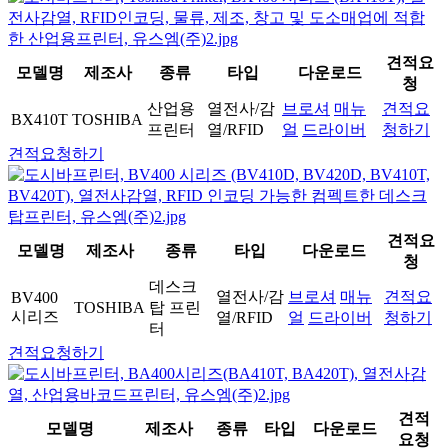
견적요
모델명
제조사
종류
타입
다운로드
청
산업용
열전사/감
브로셔
매뉴
견적요
BX410T
TOSHIBA
프린터
열/RFID
얼
드라이버
청하기
견적요청하기
견적요
모델명
제조사
종류
타입
다운로드
청
데스크
열전사/감
브로셔
매뉴
견적요
BV400
TOSHIBA
탑 프린
시리즈
열/RFID
얼
드라이버
청하기
터
견적요청하기
견적
모델명
제조사
종류
타입
다운로드
요청