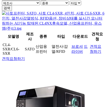
검색
제조
견적요
모델명
종류
타입
다운로드
사
청
CL4-
산업용
열전사/감
브로셔
드
견적요
SXR/CL6-
SATO
프린터
열/RFID
라이버
청하기
SXR
견적요청하기