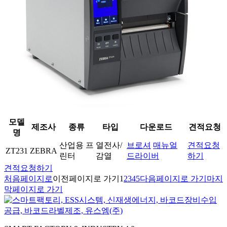
모델
제조사
종류
타입
다운로드
견적요청
명
산업용 프
열전사/
브로셔
매뉴얼
견적요청
ZT231
ZEBRA
린터
감열
드라이버
하기
견적요청하기
처음페이지로
이전페이지로 가기
1
2
3
4
5
다음페이지로 가기
마지
막페이지로 가기