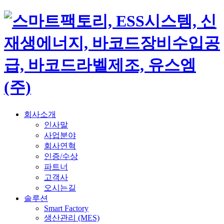
회사소개
인사말
사업분야
회사연혁
인증/수상
파트너
고객사
오시는길
솔루션
Smart Factory
생산관리 (MES)