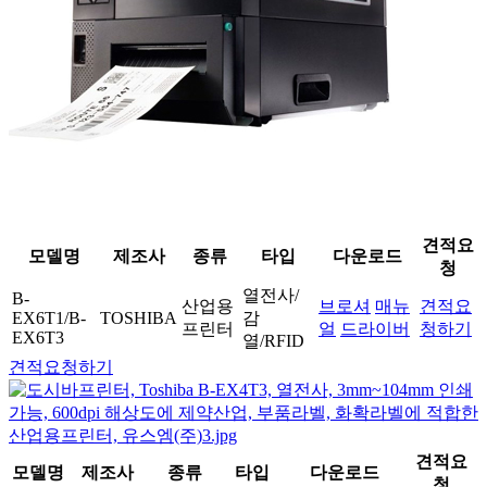
견적요
모델명
제조사
종류
타입
다운로드
청
열전사/
B-
산업용
브로셔
매뉴
견적요
EX6T1/B-
TOSHIBA
감
프린터
얼
드라이버
청하기
EX6T3
열/RFID
견적요청하기
견적요
모델명
제조사
종류
타입
다운로드
청