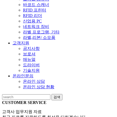
바코드 스캐너
RFID 프린터
RFID 리더
산업용 PC
네트워크 장비
라벨 프로그램, 기타
라벨,리본/ 소모품
고객지원
공지사항
브로셔
매뉴얼
드라이버
기술지원
온라인문의
온라인 상담
온라인 상담 현황
검색
CUSTOMER SERVICE
고객사 업무지원 자료