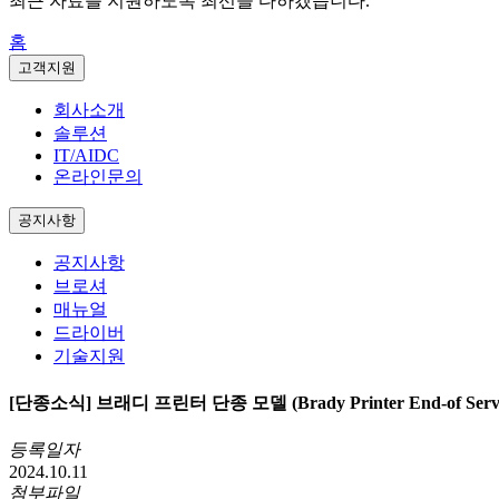
최근 자료를 지원하도록 최선을 다하겠습니다.
홈
고객지원
회사소개
솔루션
IT/AIDC
온라인문의
공지사항
공지사항
브로셔
매뉴얼
드라이버
기술지원
[단종소식] 브래디 프린터 단종 모델 (Brady Printer End-of Service &
등록일자
2024.10.11
첨부파일