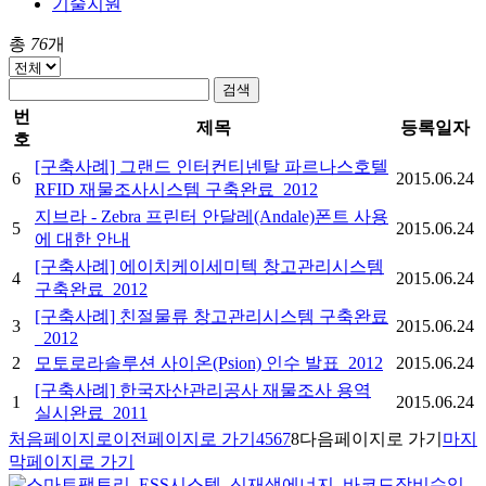
기술지원
총
76
개
검색
번
제목
등록일자
호
[구축사례] 그랜드 인터컨티넨탈 파르나스호텔
6
2015.06.24
RFID 재물조사시스템 구축완료_2012
지브라 - Zebra 프린터 안달레(Andale)폰트 사용
5
2015.06.24
에 대한 안내
[구축사례] 에이치케이세미텍 창고관리시스템
4
2015.06.24
구축완료_2012
[구축사례] 친절물류 창고관리시스템 구축완료
3
2015.06.24
_2012
2
모토로라솔루션 사이온(Psion) 인수 발표_2012
2015.06.24
[구축사례] 한국자산관리공사 재물조사 용역
1
2015.06.24
실시완료_2011
처음페이지로
이전페이지로 가기
4
5
6
7
8
다음페이지로 가기
마지
막페이지로 가기