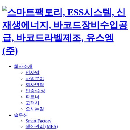
회사소개
인사말
사업분야
회사연혁
인증/수상
파트너
고객사
오시는길
솔루션
Smart Factory
생산관리 (MES)