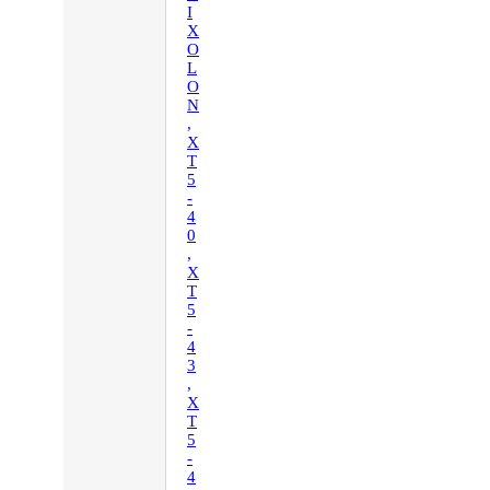
I
X
O
L
O
N
,
X
T
5
-
4
0
,
X
T
5
-
4
3
,
X
T
5
-
4