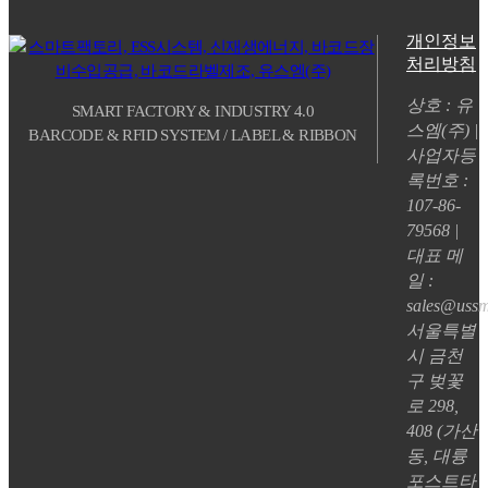
개인정보
처리방침
상호 : 유
SMART FACTORY & INDUSTRY 4.0
스엠(주) |
BARCODE & RFID SYSTEM / LABEL & RIBBON
사업자등
록번호 :
107-86-
79568 |
대표 메
일 :
sales@ussm
서울특별
시 금천
구 벚꽃
로 298,
408 (가산
동, 대륭
포스트타