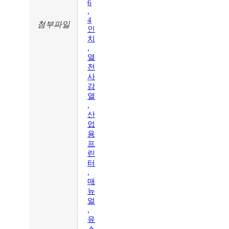
6
,
4
첨부파일
인
치
,
열
전
사
감
열
,
산
업
용
프
린
터
,
매
뉴
얼
,
유