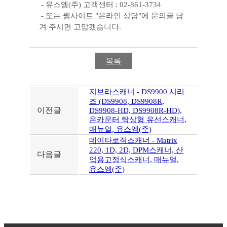
- 유스엠(주) 고객센터 : 02-861-3734
- 또는 웹사이트 "온라인 상담"에 문의글 남
겨 주시면 고맙겠습니다.
목록
지브라스캐너 - DS9900 시리
즈 (DS9908, DS9908R,
이전글
DS9908-HD, DS9908R-HD),
온카운터 탁상형 유선스캐너,
매뉴얼, 유스엠(주)
데이타로직스캐너 - Matrix
220, 1D, 2D, DPM스캐너, 산
다음글
업용고정식스캐너, 매뉴얼,
유스엠(주)