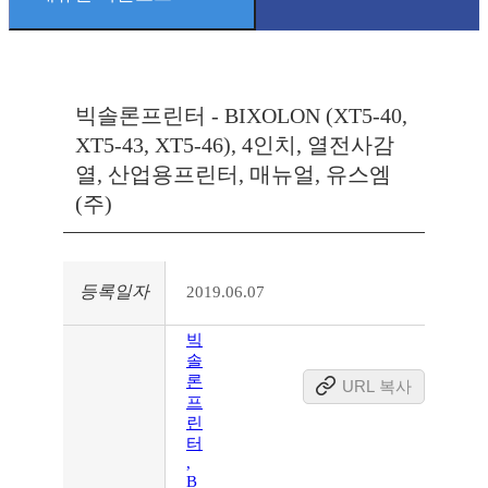
솔루션
공지사항
IT/AIDC
브로셔
빅솔론프린터 - BIXOLON (XT5-40,
온라인문의
XT5-43, XT5-46), 4인치, 열전사감
매뉴얼
열, 산업용프린터, 매뉴얼, 유스엠
드라이버
(주)
기술지원
등록일자
2019.06.07
빅
솔
론
URL 복사
프
린
터
,
B