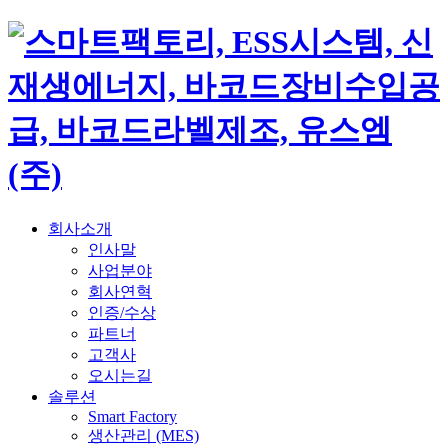
회사소개
인사말
사업분야
회사연혁
인증/수상
파트너
고객사
오시는길
솔루션
Smart Factory
생산관리 (MES)