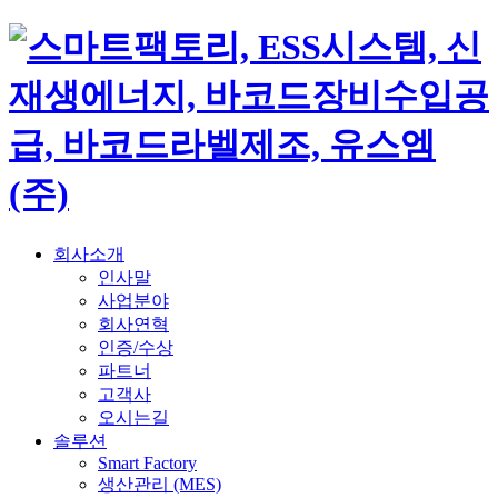
회사소개
인사말
사업분야
회사연혁
인증/수상
파트너
고객사
오시는길
솔루션
Smart Factory
생산관리 (MES)