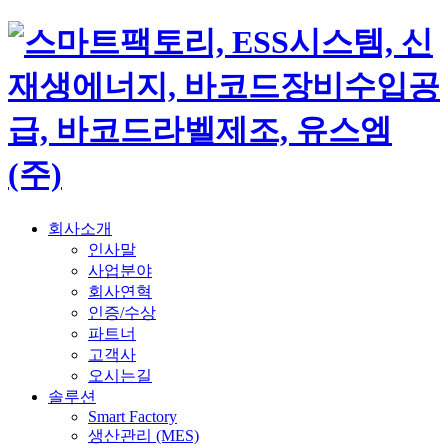
회사소개
인사말
사업분야
회사연혁
인증/수상
파트너
고객사
오시는길
솔루션
Smart Factory
생산관리 (MES)