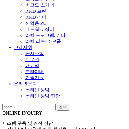
바코드 스캐너
RFID 프린터
RFID 리더
산업용 PC
네트워크 장비
라벨 프로그램, 기타
라벨,리본/ 소모품
고객지원
공지사항
브로셔
매뉴얼
드라이버
기술지원
온라인문의
온라인 상담
온라인 상담 현황
검색
ONLINE INQUIRY
시스템 구축 및 견적 상담