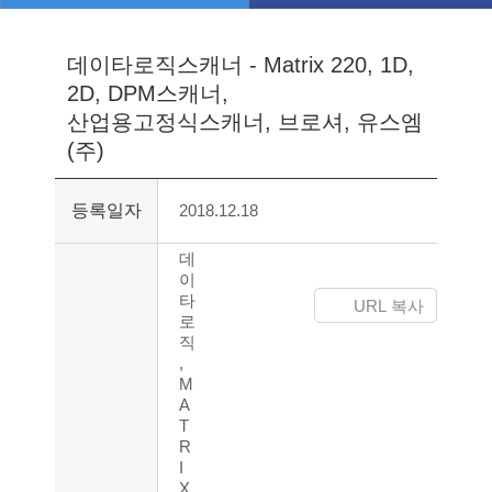
솔루션
공지사항
데이타로직스캐너 - Matrix 220, 1D,
IT/AIDC
2D, DPM스캐너,
브로셔
온라인문의
산업용고정식스캐너, 브로셔, 유스엠
매뉴얼
(주)
드라이버
등록일자
2018.12.18
기술지원
데
이
타
URL 복사
로
직
,
M
A
T
R
I
X