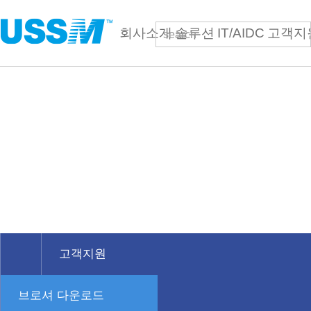
회사소개
솔루션
IT/AIDC
고객지
검
CUSTOMER
SERVICE
고객사 업무지원 자료
최근 자료를 지원하도록 최선을 다하겠습니다.
고객지원
브로셔 다운로드
회사소개