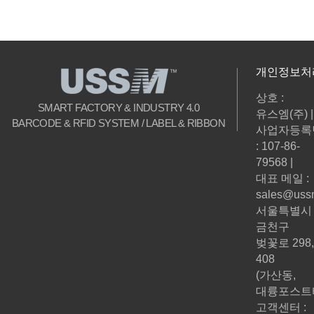
개인정보처
상호 :
SMART FACTORY & INDUSTRY 4.0
유스엠(주) |
BARCODE & RFID SYSTEM / LABEL & RIBBON
사업자등록
: 107-86-
79568 |
대표 메일 :
sales@ussm
서울특별시
금천구
벚꽃로 298,
408
(가산동,
대륭포스트
고객센터 :