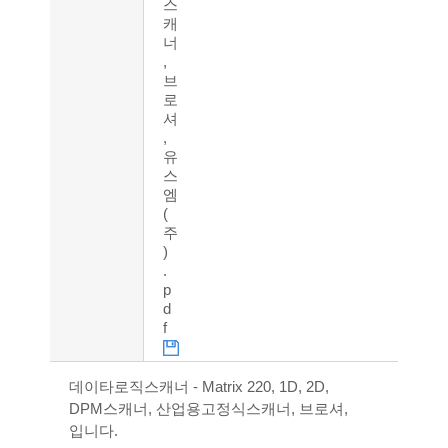
스
캐
너
,
브
로
셔
,
유
스
엠
(
주
)
.
p
d
f
데이타로직스캐너 - Matrix 220, 1D, 2D,
DPM스캐너, 산업용고정식스캐너, 브로셔,
입니다.