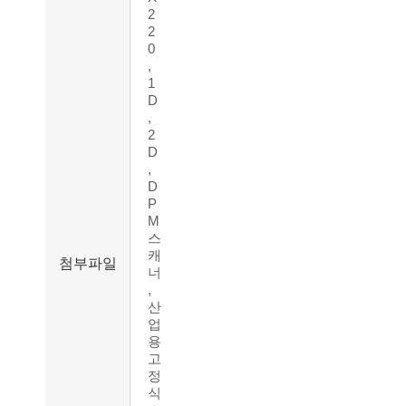
2
2
0
,
1
D
,
2
D
,
D
P
M
스
캐
첨부파일
너
,
산
업
용
고
정
식