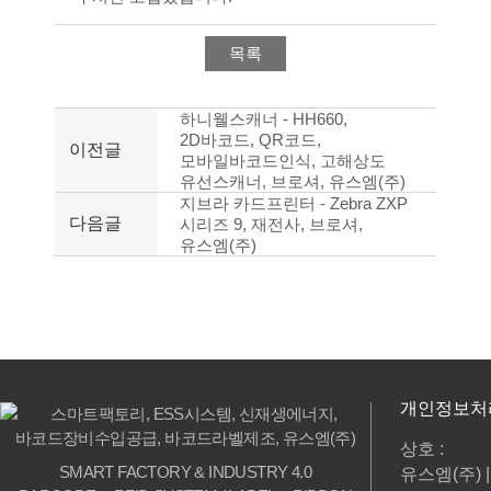
목록
하니웰스캐너 - HH660,
2D바코드, QR코드,
이전글
모바일바코드인식, 고해상도
유선스캐너, 브로셔, 유스엠(주)
지브라 카드프린터 - Zebra ZXP
다음글
시리즈 9, 재전사, 브로셔,
유스엠(주)
개인정보처
상호 :
SMART FACTORY & INDUSTRY 4.0
유스엠(주) |