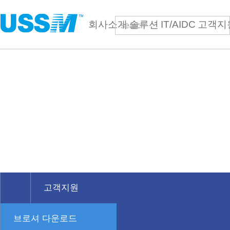
회사소개
솔루션
IT/AIDC
고객지
검
CUSTOMER
SERVICE
고객사 업무지원 자료
최근 자료를 지원하도록 최선을 다하겠습니다.
고객지원
브로셔 다운로드
회사소개