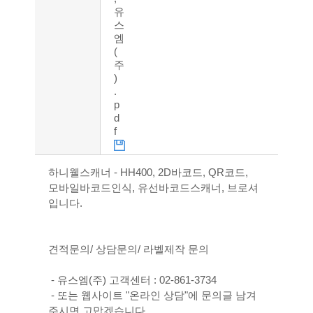
유
스
엠
(
주
)
.
p
d
f
하니웰스캐너 - HH400, 2D바코드, QR코드,
모바일바코드인식, 유선바코드스캐너, 브로셔
입니다.
견적문의/ 상담문의/ 라벨제작 문의
- 유스엠(주) 고객센터 : 02-861-3734
- 또는 웹사이트 "온라인 상담"에 문의글 남겨
주시면 고맙겠습니다.