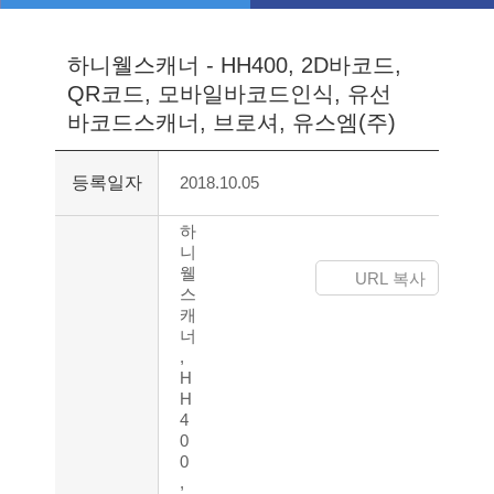
솔루션
공지사항
하니웰스캐너 - HH400, 2D바코드,
IT/AIDC
QR코드, 모바일바코드인식, 유선
브로셔
온라인문의
바코드스캐너, 브로셔, 유스엠(주)
매뉴얼
등록일자
2018.10.05
드라이버
기술지원
하
니
웰
URL 복사
스
캐
너
,
H
H
4
0
0
,