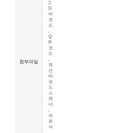
2
D
바
코
드
,
Q
R
코
드
,
첨부파일
유
선
바
코
드
스
캐
너
,
브
로
셔
,