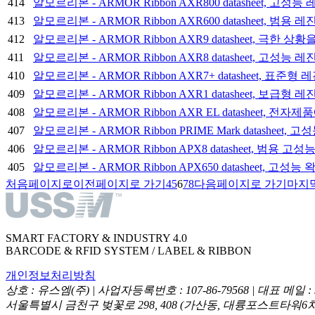
414
알모르리본 - ARMOR Ribbon AXR800 datasheet, 고
413
알모르리본 - ARMOR Ribbon AXR600 datasheet, 범
412
알모르리본 - ARMOR Ribbon AXR9 datasheet, 극한
411
알모르리본 - ARMOR Ribbon AXR8 datasheet, 고성능
410
알모르리본 - ARMOR Ribbon AXR7+ datasheet, 표준
409
알모르리본 - ARMOR Ribbon AXR1 datasheet, 보급형
408
알모르리본 - ARMOR Ribbon AXR EL datasheet, 
407
알모르리본 - ARMOR Ribbon PRIME Mark datashee
406
알모르리본 - ARMOR Ribbon APX8 datasheet, 범용
405
알모르리본 - ARMOR Ribbon APX650 datasheet, 
처음페이지로
이전페이지로 가기
4
5
6
7
8
다음페이지로 가기
마지
SMART FACTORY & INDUSTRY 4.0
BARCODE & RFID SYSTEM / LABEL & RIBBON
개인정보처리방침
상호 : 유스엠(주) | 사업자등록번호 : 107-86-79568 | 대표 메일 : sal
서울특별시 금천구 벚꽃로 298, 408 (가산동, 대륭포스트타워6차) 고객센터